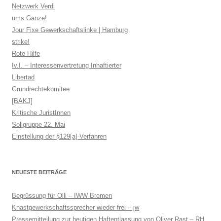
Netzwerk Verdi
ums Ganze!
Jour Fixe Gewerkschaftslinke | Hamburg
strike!
Rote Hilfe
Iv.I. – Interessenvertretung Inhaftierter
Libertad
Grundrechtekomitee
[BAKJ]
Kritische JuristInnen
Soligruppe 22. Mai
Einstellung der §129[a]-Verfahren
NEUESTE BEITRÄGE
Begrüssung für Olli – IWW Bremen
Knastgewerkschaftssprecher wieder frei – jw
Pressemitteilung zur heutigen Haftentlassung von Oliver Rast – RH