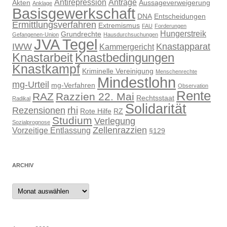
Antirepression
Anträge
Akten
Aussageverweigerung
Anklage
Basisgewerkschaft
DNA
Entscheidungen
Ermittlungsverfahren
Extremismus
FAU
Forderungen
Hungerstreik
Grundrechte
Gefangenen-Union
Hausdurchsuchungen
JVA Tegel
IWW
Knastapparat
Kammergericht
Knastarbeit
Knastbedingungen
Knastkampf
Kriminelle Vereinigung
Menschenrechte
Mindestlohn
mg-Urteil
mg-Verfahren
Observation
Rente
RAZ
Razzien 22. Mai
Rechtsstaat
Radikal
Solidarität
rhi
Rezensionen
Rote Hilfe
RZ
Studium
Verlegung
Sozialprognose
Zellenrazzien
Vorzeitige Entlassung
§129
ARCHIV
Archiv