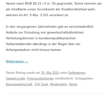
Verein nach BGB §§ 21 i.V.m. 54 gegründet. Somit nehmen wir
als Inhaftierte unser Grundrecht der Koalitionsfreiheit wahr,
welches im Art. 9 Abs. 3 GG verankert ist.
In den vergangenen Jahrzehnten gab es verschiedentlich
Anläufe zur Gründung von gewerkschaftsähnlichen
Vertretungsformen in bundesrepublikanischen
Haftanstalten/die allerdings in der Regel über ein
Anfangsstadium nicht hinaus kamen.
Weiterlesen
→
Dieser Beitrag wurde am
30. Mai 2014
unter
Gefangenen-
Gewerkschaft
,
Pressemitteilungen
veröffentlicht. Schlagwörter:
Basisgewerkschaft
,
JVA Tegel
,
Mindestlohn
,
Rente
.