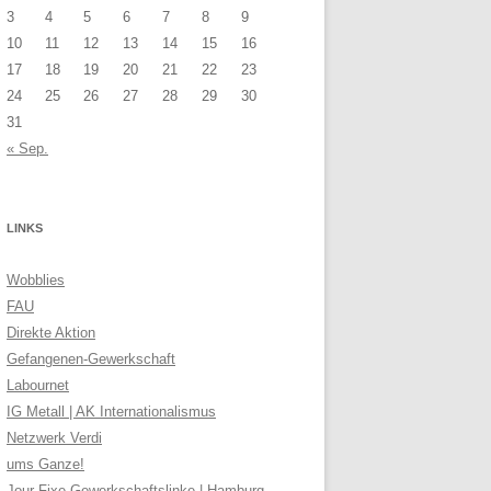
3
4
5
6
7
8
9
10
11
12
13
14
15
16
17
18
19
20
21
22
23
24
25
26
27
28
29
30
31
« Sep.
LINKS
Wobblies
FAU
Direkte Aktion
Gefangenen-Gewerkschaft
Labournet
IG Metall | AK Internationalismus
Netzwerk Verdi
ums Ganze!
Jour Fixe Gewerkschaftslinke | Hamburg