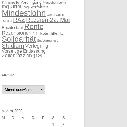
Kriminelle Vereinigung
Menschenrechte
mg-Urteil
mg-Verfahren
Mindestlohn
Observation
RAZ
Razzien 22. Mai
Radikal
Rente
Rechtsstaat
rhi
Rezensionen
Rote Hilfe
RZ
Solidarität
Sozialprognose
Studium
Verlegung
Vorzeitige Entlassung
Zellenrazzien
§129
ARCHIV
Archiv
August 2026
M
D
M
D
F
S
S
1
2