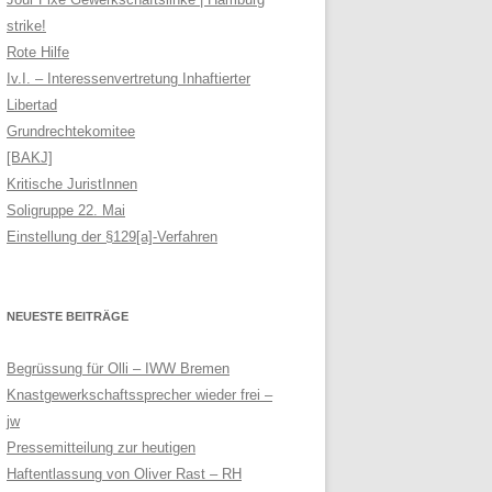
strike!
Rote Hilfe
Iv.I. – Interessenvertretung Inhaftierter
Libertad
Grundrechtekomitee
[BAKJ]
Kritische JuristInnen
Soligruppe 22. Mai
Einstellung der §129[a]-Verfahren
NEUESTE BEITRÄGE
Begrüssung für Olli – IWW Bremen
Knastgewerkschaftssprecher wieder frei –
jw
Pressemitteilung zur heutigen
Haftentlassung von Oliver Rast – RH