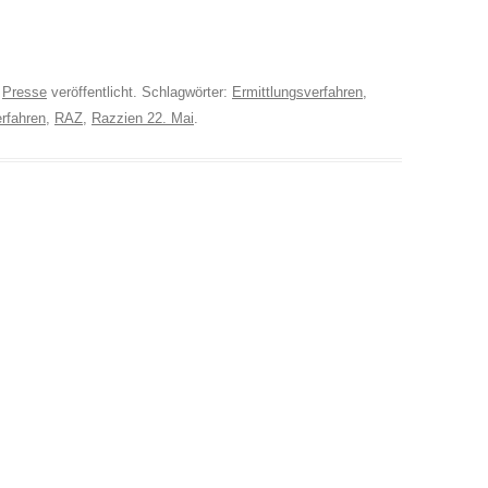
r
Presse
veröffentlicht. Schlagwörter:
Ermittlungsverfahren
,
rfahren
,
RAZ
,
Razzien 22. Mai
.