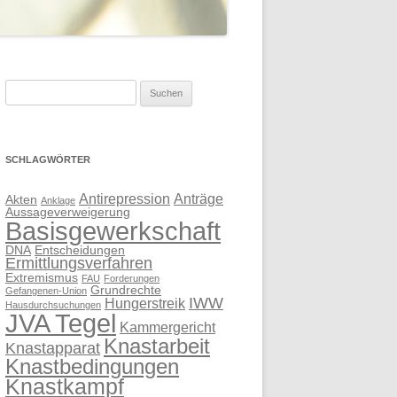
Suchen
nach:
SCHLAGWÖRTER
Antirepression
Anträge
Akten
Anklage
Aussageverweigerung
Basisgewerkschaft
DNA
Entscheidungen
Ermittlungsverfahren
Extremismus
FAU
Forderungen
Grundrechte
Gefangenen-Union
IWW
Hungerstreik
Hausdurchsuchungen
JVA Tegel
Kammergericht
Knastarbeit
Knastapparat
Knastbedingungen
Knastkampf