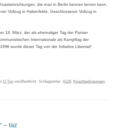
 Knasteinrichtungen, die man in Berlin kennen lernen kann,
ener Vollzug in Hakenfelde, Geschlossener Vollzug in
der 18. März, der als ehemaliger Tag der Pariser
munistischen Internationale als Kampftag der
1996 wurde dieser Tag von der Initiative Libertad!
er
O.Ton
veröffentlicht. Schlagwörter:
§129
,
Knastbedingungen
,
“ – taz