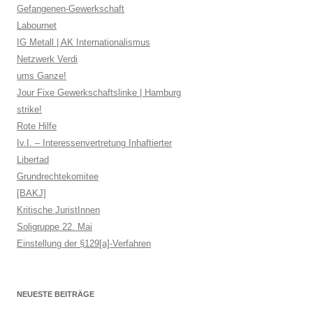
Gefangenen-Gewerkschaft
Labournet
IG Metall | AK Internationalismus
Netzwerk Verdi
ums Ganze!
Jour Fixe Gewerkschaftslinke | Hamburg
strike!
Rote Hilfe
Iv.I. – Interessenvertretung Inhaftierter
Libertad
Grundrechtekomitee
[BAKJ]
Kritische JuristInnen
Soligruppe 22. Mai
Einstellung der §129[a]-Verfahren
NEUESTE BEITRÄGE