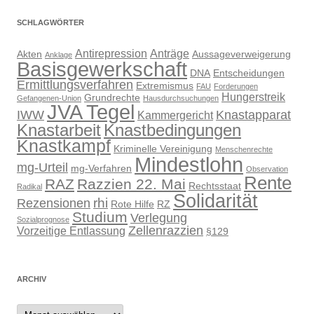
SCHLAGWÖRTER
Antirepression
Anträge
Akten
Aussageverweigerung
Anklage
Basisgewerkschaft
DNA
Entscheidungen
Ermittlungsverfahren
Extremismus
FAU
Forderungen
Hungerstreik
Grundrechte
Gefangenen-Union
Hausdurchsuchungen
JVA Tegel
IWW
Knastapparat
Kammergericht
Knastarbeit
Knastbedingungen
Knastkampf
Kriminelle Vereinigung
Menschenrechte
Mindestlohn
mg-Urteil
mg-Verfahren
Observation
Rente
RAZ
Razzien 22. Mai
Rechtsstaat
Radikal
Solidarität
rhi
Rezensionen
Rote Hilfe
RZ
Studium
Verlegung
Sozialprognose
Zellenrazzien
Vorzeitige Entlassung
§129
ARCHIV
Archiv