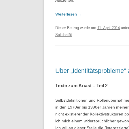
Auszeiten.
Weiterlesen
→
Dieser Beitrag wurde am
11. April 2014
unte
Solidarität
.
Über „Identitätsprobleme“ 
Texte zum Knast – Teil 2
Selbstdefinitionen und Rollenübernahmen i
in den 1970er bis 1990er Jahren meiner 
nicht existierender Kollektivstrukturen p
ich mich einem widersprüchlicher geword
Ich will an dieser Stelle die (interessie