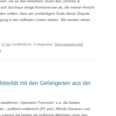
en, um an den einzelnen Tauen des „Drinnen &
sich durchaus einige Kontroversen ab, die meiner Ansicht
rden sollten, dass am (vorläufigen) Ende dieser Dispute
igung in der radikalen Linken stehen. Wir werden sehen …
r
O.Ton
veröffentlicht. Schlagwörter:
Basisgewerkschaft
,
t
.
idarität mit den Gefangenen aus der
staatlichen „Operation Tramonto“ u.a. die beiden
ei –
politisch-milit
ä
risch
(PC-pm), Alfredo Davanzo und
 agieren die beiden als politische Aktivisten unter den