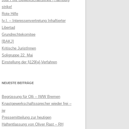
strike!
Rote Hilfe
Iv.I. – Interessenvertretung Inhaftierter
Libertad
Grundrechtekomitee
[BAKJ]
Kritische JuristInnen
Soligruppe 22. Mai
Einstellung der §129[a]-Verfahren
NEUESTE BEITRÄGE
Begrüssung für Olli – IWW Bremen
Knastgewerkschaftssprecher wieder frei –
jw
Pressemitteilung zur heutigen
Haftentlassung von Oliver Rast – RH