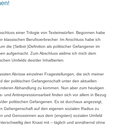
men!
 Abschluss einer Trilogie von Texteinwürfen. Begonnen habe
der klassischen Berufsverbrecher. Im Anschluss habe ich
 die (Selbst-)Definition als politischer Gefangener im
pen aufgemacht. Zum Abschluss widme ich mich dem
schen Umfelds des/der Inhaftierten.
efassten Abrisse einzelner Fragestellungen, die sich meiner
der politischen Gefangenschaft unter den aktuellen
enderen Abhandlung zu kommen. Nun aber zum heutigen
ts- und Antirepressionsarbeit finden sich vor allem in Bezug
/der politischen Gefangenen. Es ist durchaus angezeigt,
chen Gefangenschaft auf den eigenen sozialen Radius zu
en und Genossinnen aus dem (engsten) sozialen Umfeld
terschwellig den Knast mit – täglich und annähernd ohne