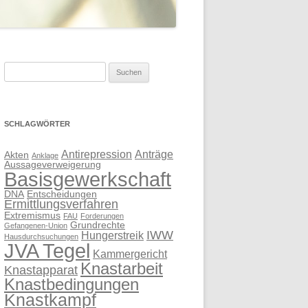
Suchen
nach:
SCHLAGWÖRTER
Antirepression
Anträge
Akten
Anklage
Aussageverweigerung
Basisgewerkschaft
DNA
Entscheidungen
Ermittlungsverfahren
Extremismus
FAU
Forderungen
Grundrechte
Gefangenen-Union
IWW
Hungerstreik
Hausdurchsuchungen
JVA Tegel
Kammergericht
Knastarbeit
Knastapparat
Knastbedingungen
Knastkampf