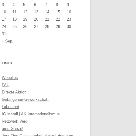
3
4
5
6
7
8
9
10
11
12
13
14
15
16
17
18
19
20
21
22
23
24
25
26
27
28
29
30
31
« Sep.
LINKS
Wobblies
FAU
Direkte Aktion
Gefangenen-Gewerkschaft
Labournet
IG Metall | AK Internationalismus
Netzwerk Verdi
ums Ganze!
Jour Fixe Gewerkschaftslinke | Hamburg