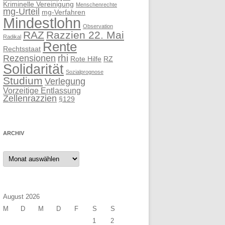
Kriminelle Vereinigung
Menschenrechte
mg-Urteil
mg-Verfahren
Mindestlohn
Observation
RAZ
Razzien 22. Mai
Radikal
Rente
Rechtsstaat
rhi
Rezensionen
Rote Hilfe
RZ
Solidarität
Sozialprognose
Studium
Verlegung
Vorzeitige Entlassung
Zellenrazzien
§129
ARCHIV
Archiv
August 2026
M
D
M
D
F
S
S
1
2