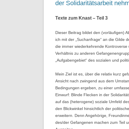
der Solidaritätsarbeit neh
Texte zum Knast – Teil 3
Dieser Beitrag bildet den (vorläufigen)
ich mit der „Suchanfrage“ an die Gilde 
die immer wiederkehrende Kontroverse um
Verhältnis zu anderen Gefangenengrup
„Aufgabengebiet“ des sozialen und politi
Mein Ziel ist es, über die relativ kurz g
Ansicht nach zwingend aus dem Umstand 
Bedingungen ergeben, zu einer umfass
Einwurf: Blinde Flecken in der Solidaritä
auf das (heterogene) soziale Umfeld des
den Blickwinkel hinsichtlich der politis
erweitern. Denn Angehörige, Freundinn
des/der Gefangenen machen zum Teil un