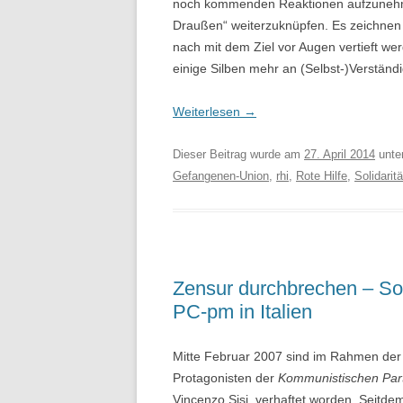
noch kommenden Reaktionen aufzunehm
Draußen“ weiterzuknüpfen. Es zeichnen 
nach mit dem Ziel vor Augen vertieft we
einige Silben mehr an (Selbst-)Verständ
Weiterlesen
→
Dieser Beitrag wurde am
27. April 2014
unte
Gefangenen-Union
,
rhi
,
Rote Hilfe
,
Solidaritä
Zensur durchbrechen – Sol
PC-pm in Italien
Mitte Februar 2007 sind im Rahmen der 
Protagonisten der
Kommunistischen Part
Vincenzo Sisi, verhaftet worden. Seitdem