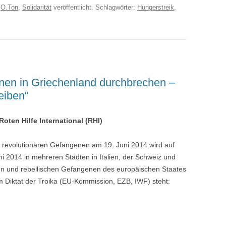
r
O.Ton
,
Solidarität
veröffentlicht. Schlagwörter:
Hungerstreik
,
enen in Griechenland durchbrechen –
eiben“
oten Hilfe International (RHI)
evolutionären Gefangenen am 19. Juni 2014 wird auf
ni 2014 in mehreren Städten in Italien, der Schweiz und
chen und rebellischen Gefangenen des europäischen Staates
em Diktat der Troika (EU-Kommission, EZB, IWF) steht: