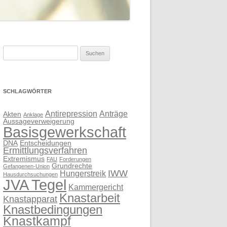
Suchen
nach:
SCHLAGWÖRTER
Antirepression
Anträge
Akten
Anklage
Aussageverweigerung
Basisgewerkschaft
DNA
Entscheidungen
Ermittlungsverfahren
Extremismus
FAU
Forderungen
Grundrechte
Gefangenen-Union
IWW
Hungerstreik
Hausdurchsuchungen
JVA Tegel
Kammergericht
Knastarbeit
Knastapparat
Knastbedingungen
Knastkampf