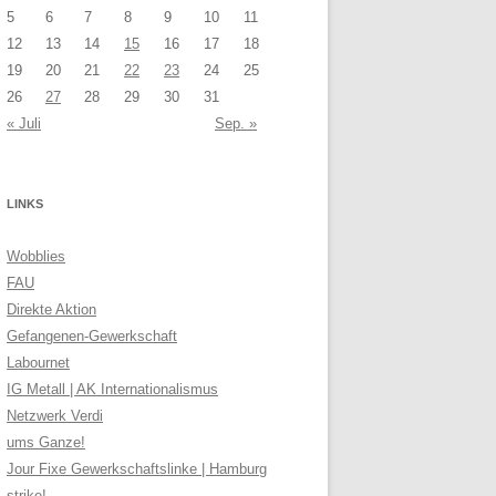
5
6
7
8
9
10
11
12
13
14
15
16
17
18
19
20
21
22
23
24
25
26
27
28
29
30
31
« Juli
Sep. »
LINKS
Wobblies
FAU
Direkte Aktion
Gefangenen-Gewerkschaft
Labournet
IG Metall | AK Internationalismus
Netzwerk Verdi
ums Ganze!
Jour Fixe Gewerkschaftslinke | Hamburg
strike!