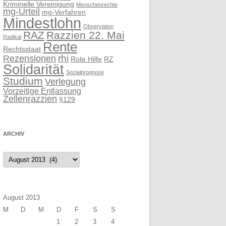
Kriminelle Vereinigung
Menschenrechte
mg-Urteil
mg-Verfahren
Mindestlohn
Observation
RAZ
Razzien 22. Mai
Radikal
Rente
Rechtsstaat
rhi
Rezensionen
Rote Hilfe
RZ
Solidarität
Sozialprognose
Studium
Verlegung
Vorzeitige Entlassung
Zellenrazzien
§129
ARCHIV
Archiv
August 2013
M
D
M
D
F
S
S
1
2
3
4