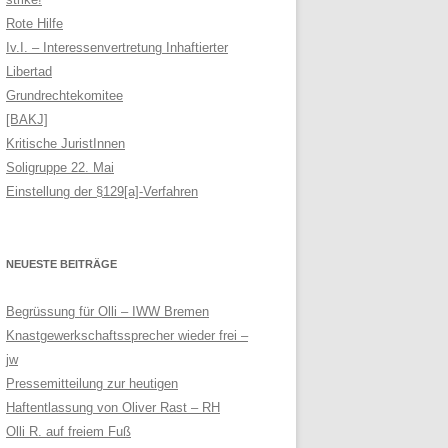
Rote Hilfe
Iv.I. – Interessenvertretung Inhaftierter
Libertad
Grundrechtekomitee
[BAKJ]
Kritische JuristInnen
Soligruppe 22. Mai
Einstellung der §129[a]-Verfahren
NEUESTE BEITRÄGE
Begrüssung für Olli – IWW Bremen
Knastgewerkschaftssprecher wieder frei –
jw
Pressemitteilung zur heutigen
Haftentlassung von Oliver Rast – RH
Olli R. auf freiem Fuß