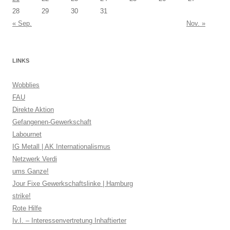
28
29
30
31
« Sep.
Nov. »
LINKS
Wobblies
FAU
Direkte Aktion
Gefangenen-Gewerkschaft
Labournet
IG Metall | AK Internationalismus
Netzwerk Verdi
ums Ganze!
Jour Fixe Gewerkschaftslinke | Hamburg
strike!
Rote Hilfe
Iv.I. – Interessenvertretung Inhaftierter