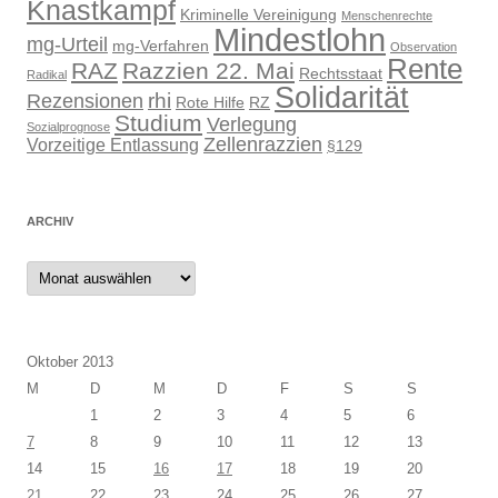
Knastkampf
Kriminelle Vereinigung
Menschenrechte
Mindestlohn
mg-Urteil
mg-Verfahren
Observation
Rente
RAZ
Razzien 22. Mai
Rechtsstaat
Radikal
Solidarität
rhi
Rezensionen
Rote Hilfe
RZ
Studium
Verlegung
Sozialprognose
Zellenrazzien
Vorzeitige Entlassung
§129
ARCHIV
Archiv
Oktober 2013
M
D
M
D
F
S
S
1
2
3
4
5
6
7
8
9
10
11
12
13
14
15
16
17
18
19
20
21
22
23
24
25
26
27