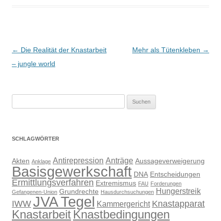
Beitragsnavigation
←
Die Realität der Knastarbeit
Mehr als Tütenkleben
→
– jungle world
Suchen
nach:
SCHLAGWÖRTER
Antirepression
Anträge
Akten
Aussageverweigerung
Anklage
Basisgewerkschaft
DNA
Entscheidungen
Ermittlungsverfahren
Extremismus
FAU
Forderungen
Hungerstreik
Grundrechte
Gefangenen-Union
Hausdurchsuchungen
JVA Tegel
IWW
Knastapparat
Kammergericht
Knastarbeit
Knastbedingungen