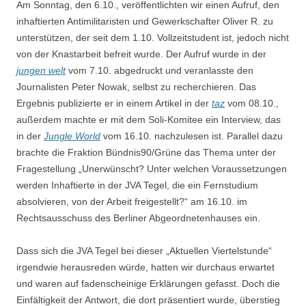
Am Sonntag, den 6.10., veröffentlichten wir einen Aufruf, den
inhaftierten Antimilitaristen und Gewerkschafter Oliver R. zu
unterstützen, der seit dem 1.10. Vollzeitstudent ist, jedoch nicht
von der Knastarbeit befreit wurde. Der Aufruf wurde in der
jungen welt
vom 7.10. abgedruckt und veranlasste den
Journalisten Peter Nowak, selbst zu recherchieren. Das
Ergebnis publizierte er in einem Artikel in der
taz
vom 08.10.,
außerdem machte er mit dem Soli-Komitee ein Interview, das
in der
Jungle World
vom 16.10. nachzulesen ist. Parallel dazu
brachte die Fraktion Bündnis90/Grüne das Thema unter der
Fragestellung „Unerwünscht? Unter welchen Voraussetzungen
werden Inhaftierte in der JVA Tegel, die ein Fernstudium
absolvieren, von der Arbeit freigestellt?“ am 16.10. im
Rechtsausschuss des Berliner Abgeordnetenhauses ein.
Dass sich die JVA Tegel bei dieser „Aktuellen Viertelstunde“
irgendwie herausreden würde, hatten wir durchaus erwartet
und waren auf fadenscheinige Erklärungen gefasst. Doch die
Einfältigkeit der Antwort, die dort präsentiert wurde, überstieg