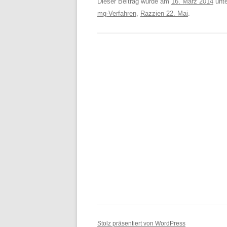
Dieser Beitrag wurde am
16. März 2014
unt
mg-Verfahren
,
Razzien 22. Mai
.
Stolz präsentiert von WordPress