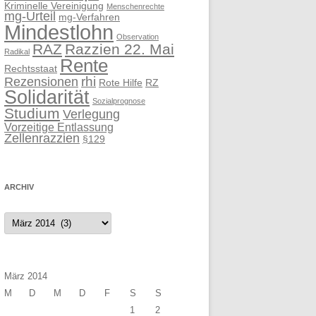
Kriminelle Vereinigung
Menschenrechte
mg-Urteil
mg-Verfahren
Mindestlohn
Observation
RAZ
Razzien 22. Mai
Radikal
Rente
Rechtsstaat
rhi
Rezensionen
Rote Hilfe
RZ
Solidarität
Sozialprognose
Studium
Verlegung
Vorzeitige Entlassung
Zellenrazzien
§129
ARCHIV
Archiv
März 2014
M
D
M
D
F
S
S
1
2