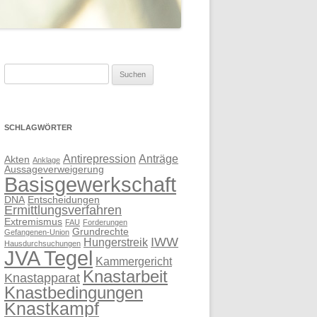
Suchen
nach:
SCHLAGWÖRTER
Antirepression
Anträge
Akten
Anklage
Aussageverweigerung
Basisgewerkschaft
DNA
Entscheidungen
Ermittlungsverfahren
Extremismus
FAU
Forderungen
Grundrechte
Gefangenen-Union
IWW
Hungerstreik
Hausdurchsuchungen
JVA Tegel
Kammergericht
Knastarbeit
Knastapparat
Knastbedingungen
Knastkampf