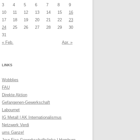
3
4
5
6
7
8
9
10
11
12
13
14
15
16
17
18
19
20
21
22
23
24
25
26
27
28
29
30
31
« Feb.
Apr. »
LINKS
Wobblies
FAU
Direkte Aktion
Gefangenen-Gewerkschaft
Labournet
IG Metall | AK Internationalismus
Netzwerk Verdi
ums Ganze!
Jour Fixe Gewerkschaftslinke | Hamburg