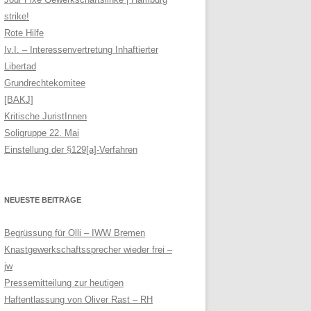
strike!
Rote Hilfe
Iv.I. – Interessenvertretung Inhaftierter
Libertad
Grundrechtekomitee
[BAKJ]
Kritische JuristInnen
Soligruppe 22. Mai
Einstellung der §129[a]-Verfahren
NEUESTE BEITRÄGE
Begrüssung für Olli – IWW Bremen
Knastgewerkschaftssprecher wieder frei –
jw
Pressemitteilung zur heutigen
Haftentlassung von Oliver Rast – RH