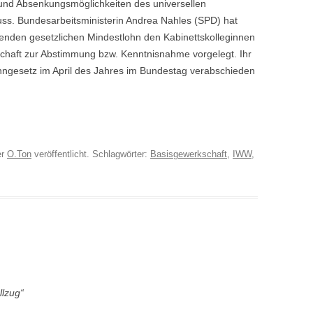
d Absenkungsmöglichkeiten des universellen
uss. Bundesarbeitsministerin Andrea Nahles (SPD) hat
enden gesetzlichen Mindestlohn den Kabinettskolleginnen
chaft zur Abstimmung bzw. Kenntnisnahme vorgelegt. Ihr
lohngesetz im April des Jahres im Bundestag verabschieden
er
O.Ton
veröffentlicht. Schlagwörter:
Basisgewerkschaft
,
IWW
,
llzug“