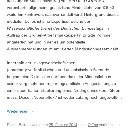
dass der im Koalitionsvertrag von SPD und CDU/CSU
vereinbarte allgemeine gesetzliche Mindestlohn von € 8,50
weiterhin kontrovers nachverhandelt wird. Hintergrund dieses
medialen Echos ist eine Expertise, welche der
Wissenschaftliche Dienst des Deutschen Bundestags
im
Auftrag der Grünen-Arbeitsmarktexpertin Brigitte Pothmer
angefertigt hat und in der es um potentielle
Ausnahmeregelungen im anvisierten Mindestlohngesetz geht.
Innerhalb der linksgewerkschaftlichen,
(anarcho-)syndikalistischen und unionistischen Szenerie
beginnt eine Diskussion darüber, dass der Mindestlohn in
seiner vorgesehenen regierungsamtlichen Ausgestaltung zu
einer dauerhaften Etablierung eines Niedriglohnsektors führen
muss. Dieser „Nebeneffekt“ ist weder zufällig noch ungewollt …
Weiterlesen
→
Dieser Beitrag wurde am
25. Februar 2014
unter
O.Ton
veröffentlicht.