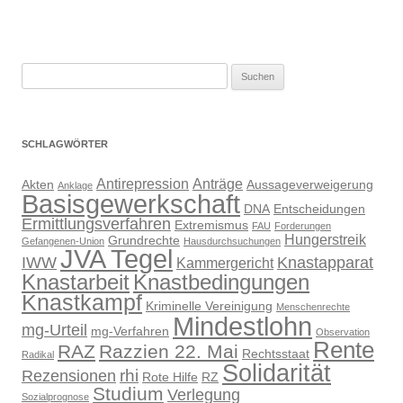
Suchen
nach:
SCHLAGWÖRTER
Antirepression
Anträge
Akten
Aussageverweigerung
Anklage
Basisgewerkschaft
DNA
Entscheidungen
Ermittlungsverfahren
Extremismus
FAU
Forderungen
Hungerstreik
Grundrechte
Gefangenen-Union
Hausdurchsuchungen
JVA Tegel
IWW
Knastapparat
Kammergericht
Knastarbeit
Knastbedingungen
Knastkampf
Kriminelle Vereinigung
Menschenrechte
Mindestlohn
mg-Urteil
mg-Verfahren
Observation
Rente
RAZ
Razzien 22. Mai
Rechtsstaat
Radikal
Solidarität
rhi
Rezensionen
Rote Hilfe
RZ
Studium
Verlegung
Sozialprognose