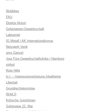
Wobblies
FAU
Direkte Aktion
Gefangenen-Gewerkschaft
Labournet
IG Metall | AK Internationalismus
Netzwerk Verdi
ums Ganze!
Jour Fixe Gewerkschaftslinke | Hamburg
strike!
Rote Hilfe
Iv.I. – Interessenvertretung Inhaftierter
Libertad
Grundrechtekomitee
[BAKJ]
Kritische JuristInnen
Soligruppe 22. Mai