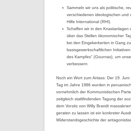
Sammeln wir uns als politische, re
verschiedenen ideologischen und 
Hilfe International (RHI).
Schaffen wir in den Knastanlagen d
über das Stellen ökonomischer Tag
bei den Eingekerkerten in Gang zu
basisgewerkschaftlichen Initiativ
des Kampfes“ (Gournas), um unser
verbessern.
Noch ein Wort zum Anlass: Der 19. Juni
Tag im Jahre 1986 wurden in peruanisc
vornehmlich der Kommunistischen Parte
zeitgleich stattfindenden Tagung der soz
dem Vorsitz von Willy Brandt massakriert
geraten zu lassen ist ein konkreter Aus
Widerstandsgeschichte der antagonistis