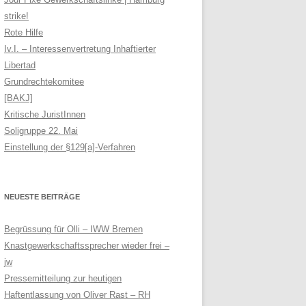
strike!
Rote Hilfe
Iv.I. – Interessenvertretung Inhaftierter
Libertad
Grundrechtekomitee
[BAKJ]
Kritische JuristInnen
Soligruppe 22. Mai
Einstellung der §129[a]-Verfahren
NEUESTE BEITRÄGE
Begrüssung für Olli – IWW Bremen
Knastgewerkschaftssprecher wieder frei –
jw
Pressemitteilung zur heutigen
Haftentlassung von Oliver Rast – RH