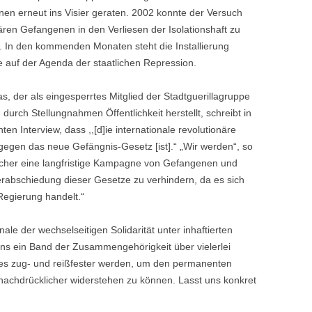
nen erneut ins Visier geraten. 2002 konnte der Versuch
ären Gefangenen in den Verliesen der Isolationshaft zu
 In den kommenden Monaten steht die Installierung
e auf der Agenda der staatlichen Repression.
, der als eingesperrtes Mitglied der Stadtguerillagruppe
urch Stellungnahmen Öffentlichkeit herstellt, schreibt in
ten Interview, dass ,,[d]ie internationale revolutionäre
 gegen das neue Gefängnis-Gesetz [ist].“ „Wir werden“, so
sicher eine langfristige Kampagne von Gefangenen und
erabschiedung dieser Gesetze zu verhindern, da es sich
Regierung handelt.“
ale der wechselseitigen Solidarität unter inhaftierten
 uns ein Band der Zusammengehörigkeit über vielerlei
es zug- und reißfester werden, um den permanenten
 nachdrücklicher widerstehen zu können. Lasst uns konkret