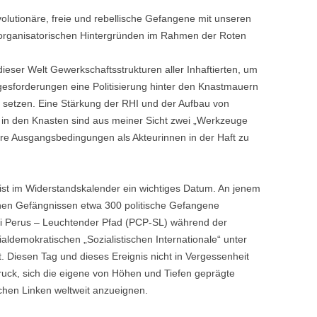
volutionäre, freie und rebellische Gefangene mit unseren
organisatorischen Hintergründen im Rahmen der Roten
ieser Welt Gewerkschaftsstrukturen aller Inhaftierten, um
esforderungen eine Politisierung hinter den Knastmauern
 setzen. Eine Stärkung der RHI und der Aufbau von
en in den Knasten sind aus meiner Sicht zwei „Werkzeuge
e Ausgangsbedingungen als Akteurinnen in der Haft zu
 ist im Widerstandskalender ein wichtiges Datum. An jenem
hen Gefängnissen etwa 300 politische Gefangene
i Perus – Leuchtender Pfad (PCP-SL) während der
ialdemokratischen „Sozialistischen Internationale“ unter
. Diesen Tag und dieses Ereignis nicht in Vergessenheit
druck, sich die eigene von Höhen und Tiefen geprägte
chen Linken weltweit anzueignen.