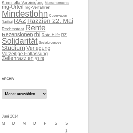
Kriminelle Vereinigung
Menschenrechte
mg-Urteil
mg-Verfahren
Mindestlohn
Observation
RAZ
Razzien 22. Mai
Radikal
Rente
Rechtsstaat
rhi
Rezensionen
Rote Hilfe
RZ
Solidarität
Sozialprognose
Studium
Verlegung
Vorzeitige Entlassung
Zellenrazzien
§129
ARCHIV
Archiv
Juni 2014
M
D
M
D
F
S
S
1