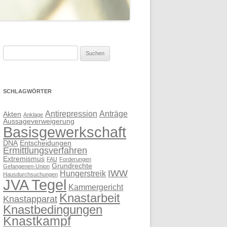
Suchen
nach:
SCHLAGWÖRTER
Antirepression
Anträge
Akten
Anklage
Aussageverweigerung
Basisgewerkschaft
DNA
Entscheidungen
Ermittlungsverfahren
Extremismus
FAU
Forderungen
Grundrechte
Gefangenen-Union
IWW
Hungerstreik
Hausdurchsuchungen
JVA Tegel
Kammergericht
Knastarbeit
Knastapparat
Knastbedingungen
Knastkampf