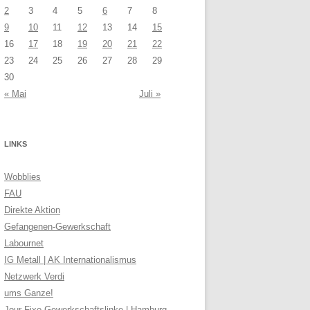
2
3
4
5
6
7
8
9
10
11
12
13
14
15
16
17
18
19
20
21
22
23
24
25
26
27
28
29
30
« Mai
Juli »
LINKS
Wobblies
FAU
Direkte Aktion
Gefangenen-Gewerkschaft
Labournet
IG Metall | AK Internationalismus
Netzwerk Verdi
ums Ganze!
Jour Fixe Gewerkschaftslinke | Hamburg