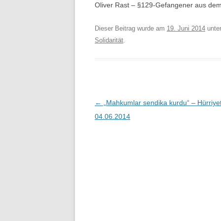
Oliver Rast – §129-Gefangener aus de
Dieser Beitrag wurde am
19. Juni 2014
unte
Solidarität
.
Beitragsnavigation
←
„Mahkumlar sendika kurdu“ – Hürriye
04.06.2014