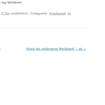
m mg-Verfahren
r
O.Ton
veröffentlicht. Schlagwörter:
Knastkampf
,
rhi
,
t
„Knast als verlängerte Werkbank“ – ak
→