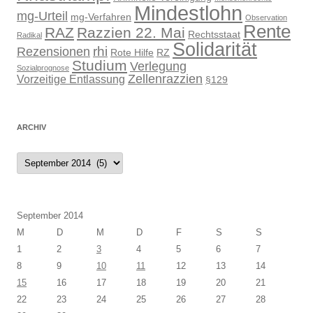
Mindestlohn
mg-Urteil
mg-Verfahren
Observation
Rente
RAZ
Razzien 22. Mai
Rechtsstaat
Radikal
Solidarität
rhi
Rezensionen
Rote Hilfe
RZ
Studium
Verlegung
Sozialprognose
Zellenrazzien
Vorzeitige Entlassung
§129
ARCHIV
Archiv
September 2014
M
D
M
D
F
S
S
1
2
3
4
5
6
7
8
9
10
11
12
13
14
15
16
17
18
19
20
21
22
23
24
25
26
27
28