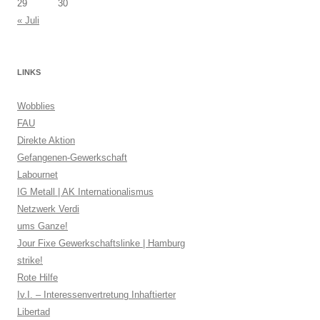
29
30
« Juli
LINKS
Wobblies
FAU
Direkte Aktion
Gefangenen-Gewerkschaft
Labournet
IG Metall | AK Internationalismus
Netzwerk Verdi
ums Ganze!
Jour Fixe Gewerkschaftslinke | Hamburg
strike!
Rote Hilfe
Iv.I. – Interessenvertretung Inhaftierter
Libertad