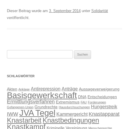
Dieser Beitrag wurde am
3. September 2014
unter
Solidarität
veröffentlicht.
Suchen
nach:
SCHLAGWÖRTER
Antirepression
Anträge
Akten
Aussageverweigerung
Anklage
Basisgewerkschaft
DNA
Entscheidungen
Ermittlungsverfahren
Extremismus
FAU
Forderungen
Hungerstreik
Grundrechte
Gefangenen-Union
Hausdurchsuchungen
JVA Tegel
IWW
Knastapparat
Kammergericht
Knastarbeit
Knastbedingungen
Knastkampf
Kriminelle Vereinigung
Menschenrechte