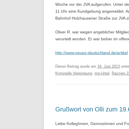
Woche vor der JVA aufgerufen. Unter dem
11 Uhr eine Kundgebung angemeldet. Am
Bahnhof Holzhausener Straße zur JVA z
Oliver R. war wegen angeblicher Mitglied
verurteilt worden. Er war bisher im offe
http://www.neues-deutschland.de/artikel
Dieser Beitrag wurde am
19. Juni 2013
unte
Kriminelle Vereinigung
,
mg-Urteil
,
Razzien 2
Grußwort von Olli zum 19
Liebe KollegInnen, GenossInnen und Fre