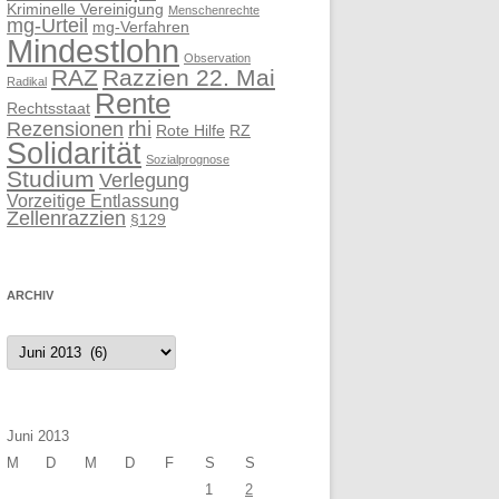
Kriminelle Vereinigung
Menschenrechte
mg-Urteil
mg-Verfahren
Mindestlohn
Observation
RAZ
Razzien 22. Mai
Radikal
Rente
Rechtsstaat
rhi
Rezensionen
Rote Hilfe
RZ
Solidarität
Sozialprognose
Studium
Verlegung
Vorzeitige Entlassung
Zellenrazzien
§129
ARCHIV
Archiv
Juni 2013
M
D
M
D
F
S
S
1
2