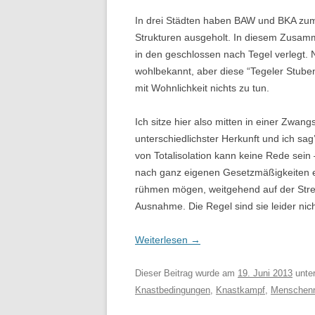
In drei Städten haben BAW und BKA zum 
Strukturen ausgeholt. In diesem Zusa
in den geschlossen nach Tegel verlegt. N
wohlbekannt, aber diese “Tegeler Stuben
mit Wohnlichkeit nichts zu tun.
Ich sitze hier also mitten in einer Zwa
unterschiedlichster Herkunft und ich sa
von Totalisolation kann keine Rede sein –
nach ganz eigenen Gesetzmäßigkeiten ent
rühmen mögen, weitgehend auf der Streck
Ausnahme. Die Regel sind sie leider nich
Weiterlesen
→
Dieser Beitrag wurde am
19. Juni 2013
unte
Knastbedingungen
,
Knastkampf
,
Menschenr