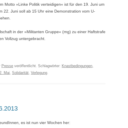
 Motto »Linke Politik verteidigen« ist für den 19. Juni um
 22. Juni soll ab 15 Uhr eine Demonstration vom U-
iehen.
schaft in der »Militanten Gruppe« (mg) zu einer Haftstrafe
nen Vollzug untergebracht.
r
Presse
veröffentlicht. Schlagwörter:
Knastbedingungen
,
2. Mai
,
Solidarität
,
Verlegung
.
.6.2013
undInnen, es ist nun vier Wochen her: