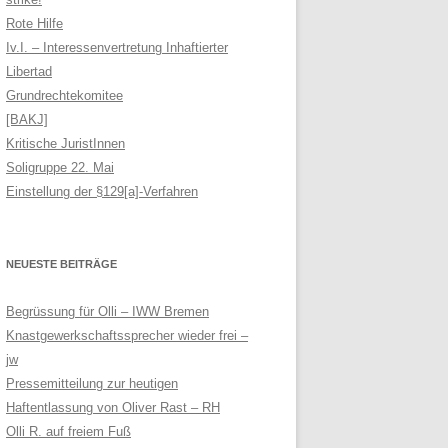
Rote Hilfe
Iv.I. – Interessenvertretung Inhaftierter
Libertad
Grundrechtekomitee
[BAKJ]
Kritische JuristInnen
Soligruppe 22. Mai
Einstellung der §129[a]-Verfahren
NEUESTE BEITRÄGE
Begrüssung für Olli – IWW Bremen
Knastgewerkschaftssprecher wieder frei –
jw
Pressemitteilung zur heutigen
Haftentlassung von Oliver Rast – RH
Olli R. auf freiem Fuß