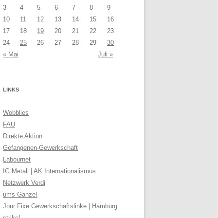
3
4
5
6
7
8
9
10
11
12
13
14
15
16
17
18
19
20
21
22
23
24
25
26
27
28
29
30
« Mai
Juli »
LINKS
Wobblies
FAU
Direkte Aktion
Gefangenen-Gewerkschaft
Labournet
IG Metall | AK Internationalismus
Netzwerk Verdi
ums Ganze!
Jour Fixe Gewerkschaftslinke | Hamburg
strike!