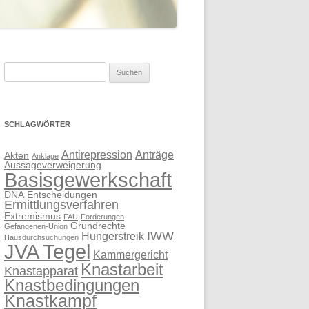
Suchen
nach:
SCHLAGWÖRTER
Antirepression
Anträge
Akten
Anklage
Aussageverweigerung
Basisgewerkschaft
DNA
Entscheidungen
Ermittlungsverfahren
Extremismus
FAU
Forderungen
Grundrechte
Gefangenen-Union
IWW
Hungerstreik
Hausdurchsuchungen
JVA Tegel
Kammergericht
Knastarbeit
Knastapparat
Knastbedingungen
Knastkampf