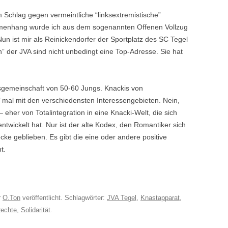
Schlag gegen vermeintliche “linksextremistische”
mmenhang wurde ich aus dem sogenannten Offenen Vollzug
un ist mir als Reinickendorfer der Sportplatz des SC Tegel
” der JVA sind nicht unbedingt eine Top-Adresse. Sie hat
ngsgemeinschaft von 50-60 Jungs. Knackis von
g’ mal mit den verschiedensten Interessengebieten. Nein,
 eher von Totalintegration in eine Knacki-Welt, die sich
wickelt hat. Nur ist der alte Kodex, den Romantiker sich
e geblieben. Es gibt die eine oder andere positive
t.
r
O.Ton
veröffentlicht. Schlagwörter:
JVA Tegel
,
Knastapparat
,
echte
,
Solidarität
.