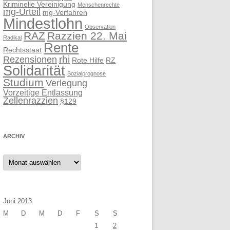
Kriminelle Vereinigung
Menschenrechte
mg-Urteil
mg-Verfahren
Mindestlohn
Observation
RAZ
Razzien 22. Mai
Radikal
Rente
Rechtsstaat
rhi
Rezensionen
Rote Hilfe
RZ
Solidarität
Sozialprognose
Studium
Verlegung
Vorzeitige Entlassung
Zellenrazzien
§129
ARCHIV
Archiv
Juni 2013
M
D
M
D
F
S
S
1
2