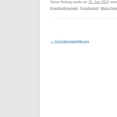
Dieser Beitrag wurde am
19. Juni 2013
unte
Knastbedingungen
,
Knastkampf
,
Menschenr
Beitragsnavigation
←
Gründungserklärung