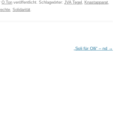
r
O.Ton
veröffentlicht. Schlagwörter:
JVA Tegel
,
Knastapparat
,
echte
,
Solidarität
.
„Soli für Olli“ – nd
→