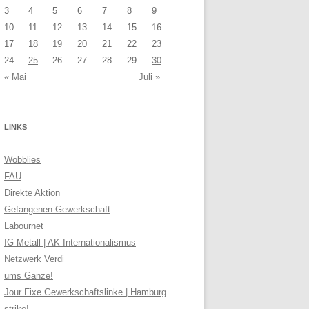
3
4
5
6
7
8
9
10
11
12
13
14
15
16
17
18
19
20
21
22
23
24
25
26
27
28
29
30
« Mai
Juli »
LINKS
Wobblies
FAU
Direkte Aktion
Gefangenen-Gewerkschaft
Labournet
IG Metall | AK Internationalismus
Netzwerk Verdi
ums Ganze!
Jour Fixe Gewerkschaftslinke | Hamburg
strike!