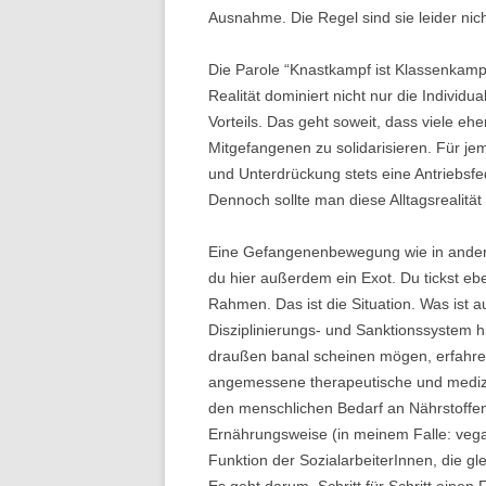
Ausnahme. Die Regel sind sie leider nich
Die Parole “Knastkampf ist Klassenkampf”
Realität dominiert nicht nur die Individu
Vorteils. Das geht soweit, dass viele ehe
Mitgefangenen zu solidarisieren. Für j
und Unterdrückung stets eine Antriebsfed
Dennoch sollte man diese Alltagsrealitä
Eine Gefangenenbewegung wie in anderen L
du hier außerdem ein Exot. Du tickst eb
Rahmen. Das ist die Situation. Was ist 
Disziplinierungs- und Sanktionssystem 
draußen banal scheinen mögen, erfahren 
angemessene therapeutische und medizi
den menschlichen Bedarf an Nährstoffen 
Ernährungsweise (in meinem Falle: vega
Funktion der SozialarbeiterInnen, die gle