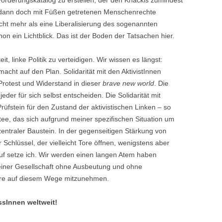
 Forderungskatalog zu erstellen, der den Knackis zumindest
d dann doch mit Füßen getretenen Menschenrechte
icht mehr als eine Liberalisierung des sogenannten
chon ein Lichtblick. Das ist der Boden der Tatsachen hier.
t, linke Politik zu verteidigen. Wir wissen es längst:
acht auf den Plan. Solidarität mit den AktivistInnen
 Protest und Widerstand in dieser
brave new world
. Die
der für sich selbst entscheiden. Die Solidarität mit
rüfstein für den Zustand der aktivistischen Linken – so
tee, das sich aufgrund meiner spezifischen Situation um
 zentraler Baustein. In der gegenseitigen Stärkung von
 Schlüssel, der vielleicht Tore öffnen, wenigstens aber
f setze ich. Wir werden einen langen Atem haben
 einer Gesellschaft ohne Ausbeutung und ohne
re auf diesem Wege mitzunehmen.
ssInnen weltweit!