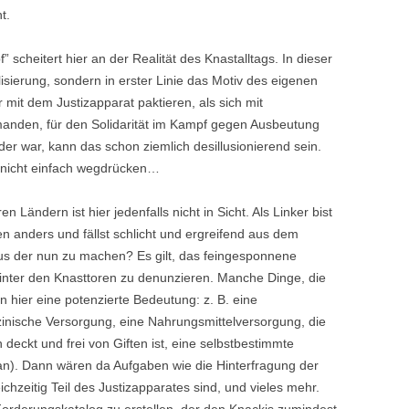
t.
 scheitert hier an der Realität des Knastalltags. In dieser
alisierung, sondern in erster Linie das Motiv des eigenen
r mit dem Justizapparat paktieren, als sich mit
emanden, für den Solidarität im Kampf gegen Ausbeutung
er war, kann das schon ziemlich desillusionierend sein.
t nicht einfach wegdrücken…
ändern ist hier jedenfalls nicht in Sicht. Als Linker bist
en anders und fällst schlicht und ergreifend aus dem
aus der nun zu machen? Es gilt, das feingesponnene
hinter den Knasttoren zu denunzieren. Manche Dinge, die
hier eine potenzierte Bedeutung: z. B. eine
nische Versorgung, eine Nahrungsmittelversorgung, die
deckt und frei von Giften ist, eine selbstbestimmte
n). Dann wären da Aufgaben wie die Hinterfragung der
ichzeitig Teil des Justizapparates sind, und vieles mehr.