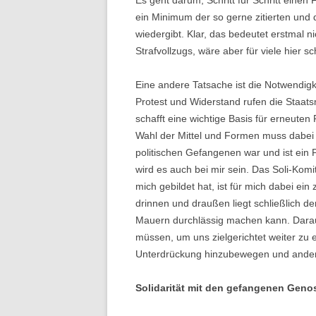
Es geht darum, Schritt für Schritt einen
ein Minimum der so gerne zitierten un
wiedergibt. Klar, das bedeutet erstmal n
Strafvollzugs, wäre aber für viele hier s
Eine andere Tatsache ist die Notwendigkei
Protest und Widerstand rufen die Staatsm
schafft eine wichtige Basis für erneuten
Wahl der Mittel und Formen muss dabei je
politischen Gefangenen war und ist ein P
wird es auch bei mir sein. Das Soli-Komi
mich gebildet hat, ist für mich dabei ein
drinnen und draußen liegt schließlich der
Mauern durchlässig machen kann. Darau
müssen, um uns zielgerichtet weiter zu
Unterdrückung hinzubewegen und ande
Solidarität mit den gefangenen Geno