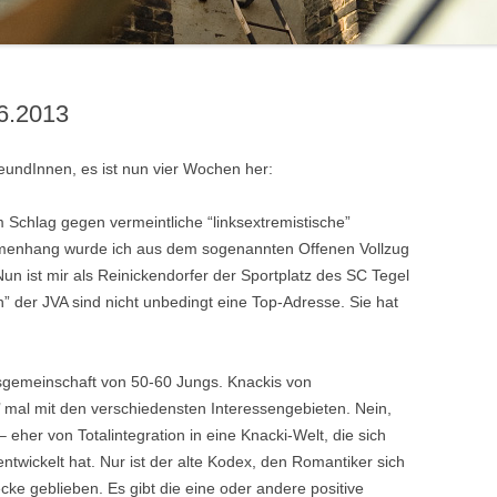
.6.2013
undInnen, es ist nun vier Wochen her:
Schlag gegen vermeintliche “linksextremistische”
mmenhang wurde ich aus dem sogenannten Offenen Vollzug
un ist mir als Reinickendorfer der Sportplatz des SC Tegel
” der JVA sind nicht unbedingt eine Top-Adresse. Sie hat
ngsgemeinschaft von 50-60 Jungs. Knackis von
g’ mal mit den verschiedensten Interessengebieten. Nein,
 eher von Totalintegration in eine Knacki-Welt, die sich
wickelt hat. Nur ist der alte Kodex, den Romantiker sich
e geblieben. Es gibt die eine oder andere positive