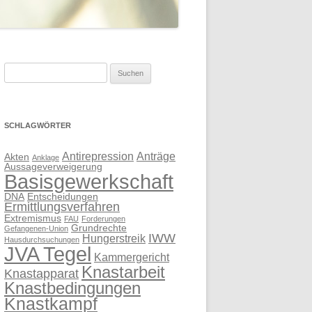
Suchen
nach:
SCHLAGWÖRTER
Antirepression
Anträge
Akten
Anklage
Aussageverweigerung
Basisgewerkschaft
DNA
Entscheidungen
Ermittlungsverfahren
Extremismus
FAU
Forderungen
Grundrechte
Gefangenen-Union
IWW
Hungerstreik
Hausdurchsuchungen
JVA Tegel
Kammergericht
Knastarbeit
Knastapparat
Knastbedingungen
Knastkampf