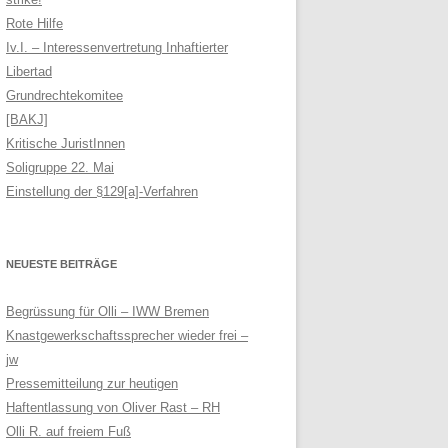
Rote Hilfe
Iv.I. – Interessenvertretung Inhaftierter
Libertad
Grundrechtekomitee
[BAKJ]
Kritische JuristInnen
Soligruppe 22. Mai
Einstellung der §129[a]-Verfahren
NEUESTE BEITRÄGE
Begrüssung für Olli – IWW Bremen
Knastgewerkschaftssprecher wieder frei –
jw
Pressemitteilung zur heutigen
Haftentlassung von Oliver Rast – RH
Olli R. auf freiem Fuß