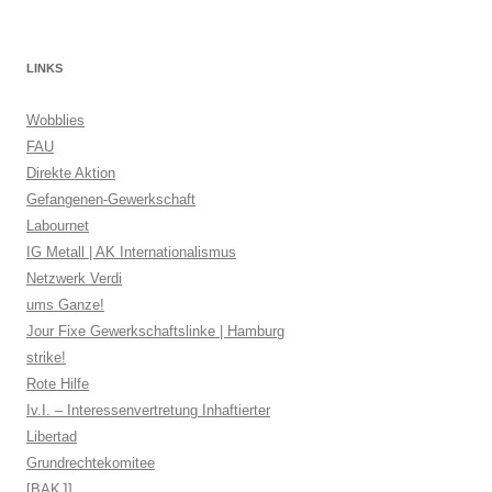
LINKS
Wobblies
FAU
Direkte Aktion
Gefangenen-Gewerkschaft
Labournet
IG Metall | AK Internationalismus
Netzwerk Verdi
ums Ganze!
Jour Fixe Gewerkschaftslinke | Hamburg
strike!
Rote Hilfe
Iv.I. – Interessenvertretung Inhaftierter
Libertad
Grundrechtekomitee
[BAKJ]