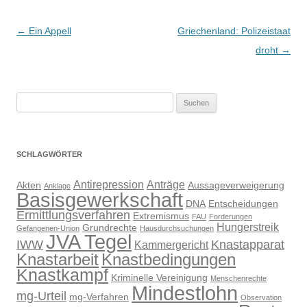
Beitragsnavigation
←
Ein Appell
Griechenland: Polizeistaat
droht
→
Suchen
nach:
SCHLAGWÖRTER
Antirepression
Anträge
Akten
Aussageverweigerung
Anklage
Basisgewerkschaft
DNA
Entscheidungen
Ermittlungsverfahren
Extremismus
FAU
Forderungen
Hungerstreik
Grundrechte
Gefangenen-Union
Hausdurchsuchungen
JVA Tegel
IWW
Knastapparat
Kammergericht
Knastarbeit
Knastbedingungen
Knastkampf
Kriminelle Vereinigung
Menschenrechte
Mindestlohn
mg-Urteil
mg-Verfahren
Observation