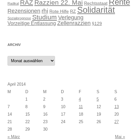
Rente
RAZ
Razzien 22. Mai
Rechtsstaat
Radikal
Solidarität
rhi
Rezensionen
Rote Hilfe
RZ
Studium
Verlegung
Sozialprognose
Zellenrazzien
Vorzeitige Entlassung
§129
ARCHIV
Archiv
April 2014
M
D
M
D
F
S
S
1
2
3
4
5
6
7
8
9
10
11
12
13
14
15
16
17
18
19
20
21
22
23
24
25
26
27
28
29
30
« März
Mai »